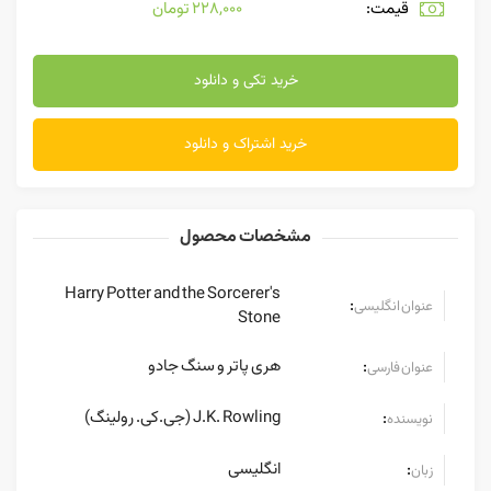
قیمت:
228,000 تومان
خرید تکی و دانلود
خرید اشتراک و دانلود
مشخصات محصول
Harry Potter and the Sorcerer's
:
عنوان انگلیسی
Stone
هری پاتر و سنگ جادو
:
عنوان فارسی
J.K. Rowling (جی.کی. رولینگ)
:
نویسنده
انگلیسی
:
زبان