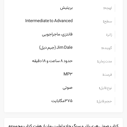
بریتیش
:
لهجه
Intermediate to Advanced
:
سطح
فانتزی، ماجراجویی
:
ژانر
Jim Dale (جیم دیل)
:
گوینده
حدود 8 ساعت و 18 دقیقه
:
مدت زمان
MP3
:
فرمت
صوتی
:
نوع فایل
375مگابایت
:
حجم فایل
کتاب صوتی هری پاتر و سنگ جادو اولین رمان از هفت کتاب مجموعه