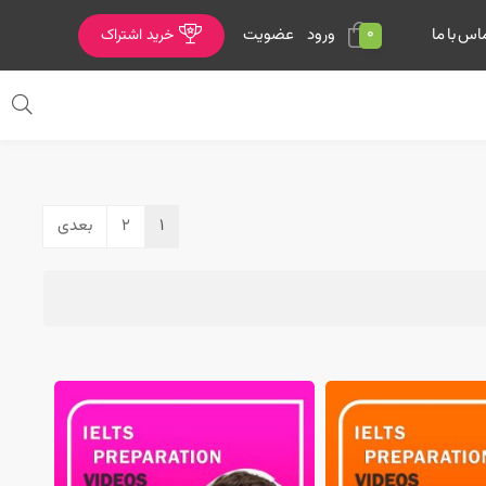
0
ورود
عضویت
اس با ما
خرید اشتراک
1
2
بعدی