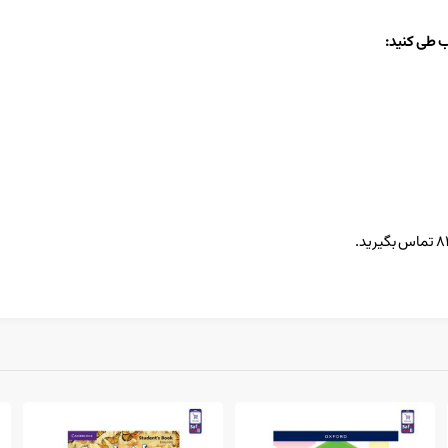
ب طی کنید:
152,000 تومان
180,500 تومان