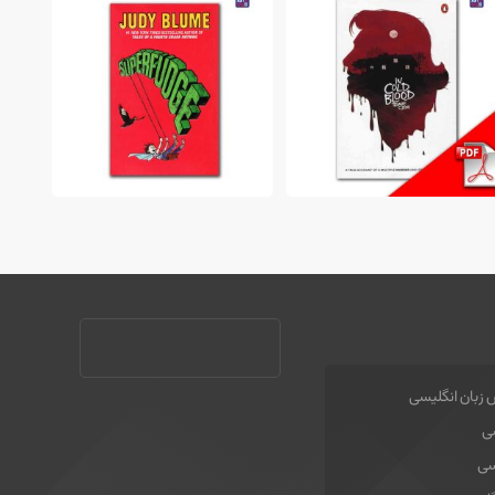
228,000 تومان
180,500 تومان
 زبان انگلیسی
سی
سی