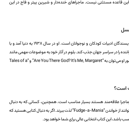
ن قاعده مستثنی نیست. ماجراهای خنده‌دار و شیرین پیتر و فاج در این
عسل
جودی بلوم، نویسنده‌ی پرآوازه‌ی آمریکایی، یکی از برجسته‌ترین نویسندگان ادبیات کودکان و نوجوانان است. او در سال ۱۹۳۸ به دنیا آمد و با
نده را در سراسر جهان جذب کند. بلوم در آثار خود به موضوعات مهمی مانند
خانواده، دوستی و مشکلات نوجوانی پرداخته است. از دیگر آثار مشهور او می‌توان به “Are You There God? It’s Me, Margaret” و “Tales of a
ب است؟
 پرماجرا علاقه‌مند هستند بسیار مناسب است. همچنین، کسانی که به دنبال
مطالعه‌ی کتاب‌هایی با موضوعات خانوادگی و دوستی هستند، می‌توانند از خواندن “Fudge-a-Mania” لذت ببرند. اگر به دنبال کتابی هستید که
اسب باشد، این کتاب انتخابی عالی برای شما خواهد بود.