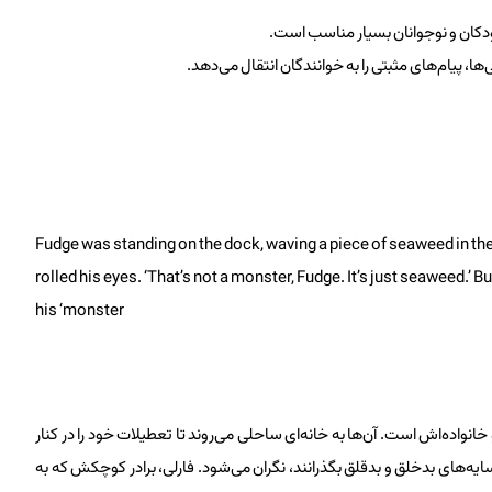
ودکان و نوجوانان بسیار مناسب است.
ها، پیام‌های مثبتی را به خوانندگان انتقال می‌دهد.
Fudge was standing on the dock, waving a piece of seaweed in the ai
rolled his eyes. ‘That’s not a monster, Fudge. It’s just seaweed.’ 
his ‘monster
نی پیتر هچر و خانواده‌اش است. آن‌ها به خانه‌ای ساحلی می‌روند تا تعطیلات خود را در کنار
مسایه‌های بدخلق و بدقلق بگذرانند، نگران می‌شود. فارلی، برادر کوچکش که به