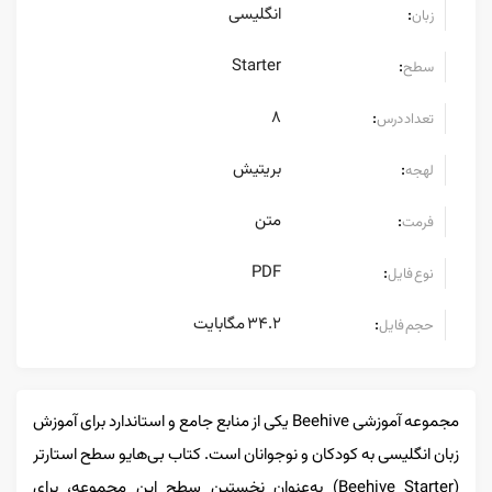
انگلیسی
:
زبان
Starter
:
سطح
8
:
تعداد درس
بریتیش
:
لهجه
متن
:
فرمت
PDF
:
نوع فایل
34.2 مگابایت
:
حجم فایل
مجموعه آموزشی Beehive یکی از منابع جامع و استاندارد برای آموزش
زبان انگلیسی به کودکان و نوجوانان است. کتاب بی‌هایو سطح استارتر
(Beehive Starter) به‌عنوان نخستین سطح این مجموعه، برای