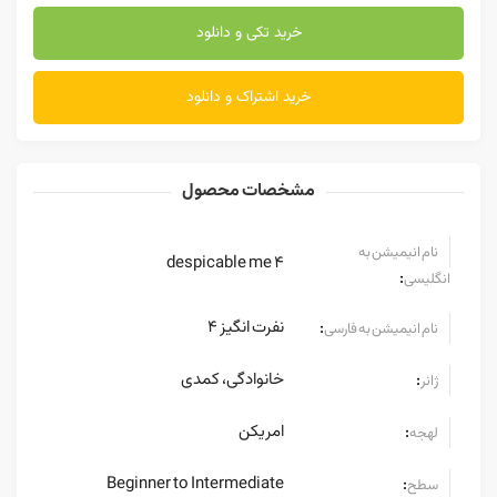
خرید تکی و دانلود
خرید اشتراک و دانلود
مشخصات محصول
نام انیمیشن به
despicable me 4
:
انگلیسی
نفرت انگیز 4
:
نام انیمیشن به فارسی
خانوادگی، کمدی
:
ژانر
امریکن
:
لهجه
Beginner to Intermediate
:
سطح