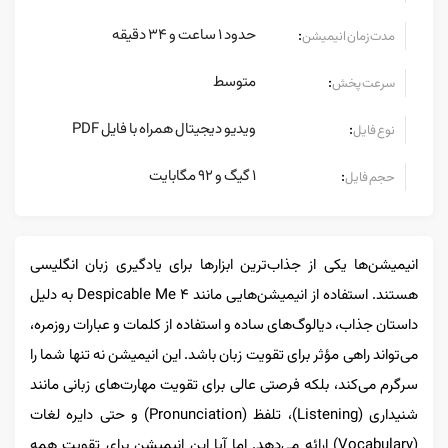
حدود 1 ساعت و 34 دقیقه
:
مدت زمان انیمیشن
متوسط
:
سرعت پخش
ویدیو دیجیتال همراه با فایل PDF
:
نوع فایل
1 گیگ و 92 مگابایت
:
حجم فایل
انیمیشن‌ها یکی از جذاب‌ترین ابزارها برای یادگیری زبان انگلیسی
هستند. استفاده از انیمیشن‌هایی مانند Despicable Me 4 به دلیل
داستان جذاب، دیالوگ‌های ساده و استفاده از کلمات و عبارات روزمره،
می‌تواند راهی مؤثر برای تقویت زبان باشد. این انیمیشن نه تنها شما را
سرگرم می‌کند، بلکه فرصتی عالی برای تقویت مهارت‌های زبانی مانند
شنیداری (Listening)، تلفظ (Pronunciation) و حتی دایره لغات
(Vocabulary) ارائه می‌دهد. اما آیا این انیمیشن برای تقویت همه