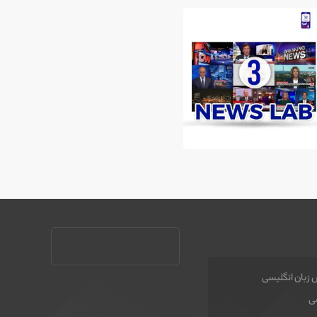
171,000 تومان
 زبان انگلیسی
سی