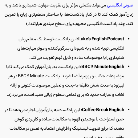
صوتی انگلیسی
می‌تواند مکملی مؤثر برای تقویت مهارت شنیداری باشد و به
زبان‌آموز کمک کند تا در کنار پادکست‌ها، با ساختار منظم‌تری زبان را تمرین
کند. چند پادکست انگلیسی محبوب برای سطح مبتدی عبارتند از؛
Luke’s English Podcast:
این پادکست توسط یک معلم زبان
انگلیسی تهیه شده و به شیوه‌ای سرگرم‌کننده و موثر مهارت‌های
شنیداری را با موضوعات ساده و قابل فهم تقویت می‌کند.
BBC 6 Minute English:
این پادکست به زبان‌آموزان کمک می‌کند تا با
موضوعات جذاب و روزمره آشنا شوند. پادکست BBC 6 Minute در هر
اپیزود به مدت شش دقیقه به بحث و تحلیل موضوعات کنونی و ارائه
لغات و عبارات جدید که برای تمامی سطوح زبانی مفید است، می‌پردازد.
Coffee Break English:
این پادکست به زبان‌آموزان اجازه می‌دهد تا در
حین استراحت یا نوشیدن قهوه به مکالمات ساده و کاربردی گوش
دهند، که برای تقویت لیسنینگ و افزایش اعتماد به نفس در مکالمات
واقعی بسیار مفید است.