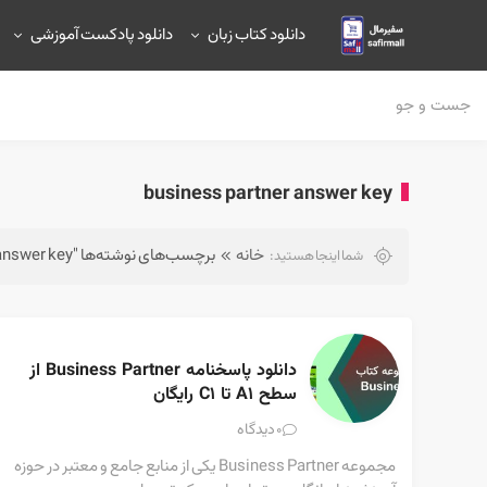
دانلود کتاب زبان
دانلود پادکست آموزشی
business partner answer key
خانه
برچسب‌های نوشته‌ها "business partner answer key"
شما اینجا هستید:
دانلود پاسخنامه Business Partner از 
سطح A1 تا C1 رایگان
دیدگاه
0
مجموعه Business Partner یکی از منابع جامع و معتبر در حوزه