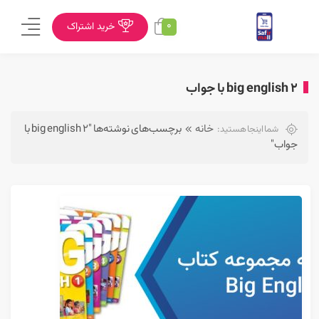
0
خرید اشتراک
big english 2 با جواب
خانه
برچسب‌های نوشته‌ها "big english 2 با
شما اینجا هستید:
جواب"