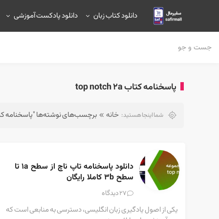
دانلود کتاب زبان
دانلود پادکست آموزشی
پاسخنامه کتاب top notch 2a
خانه
برچسب‌های نوشته‌ها "پاسخنامه کتاب  notch 2a
شما اینجا هستید:
دانلود پاسخنامه تاپ ناچ از سطح 1a تا 
سطح 3b کاملا رایگان
دیدگاه
27
یکی از اصول یادگیری زبان انگلیسی، دسترسی به منابعی است که