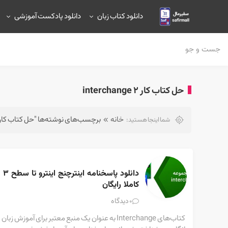
دانلود کتاب زبان
دانلود پادکست آموزشی
حل کتاب کار interchange 2
خانه
برچسب‌های نوشته‌ها "حل کتاب کار interchange 2
شما اینجا هستید:
دانلود پاسخنامه اینترچنج اینترو تا سطح ۳ 
کاملا رایگان
دیدگاه
0
کتاب‌های Interchange به عنوان یک منبع معتبر برای آموزش زبان