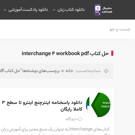
دانلود کتاب زبان
دانلود پادکست آموزشی
حل كتاب interchange 4 workbook pdf
خانه
برچسب‌های نوشته‌ها "حل كتاب interchange 4 workbook pdf"
شما اینجا هستید:
دانلود پاسخنامه اینترچنج اینترو تا سطح ۳ 
کاملا رایگان
دیدگاه
0
کتاب‌های Interchange به عنوان یک منبع معتبر برای آموزش زبان