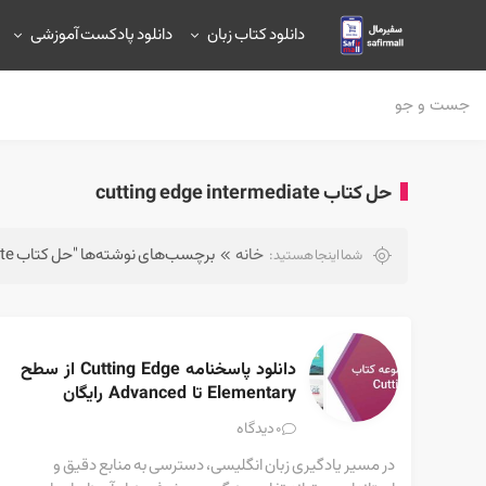
دانلود کتاب زبان
دانلود پادکست آموزشی
حل كتاب cutting edge intermediate
خانه
برچسب‌های نوشته‌ها "حل كتاب cutting edge intermediate"
شما اینجا هستید:
دانلود پاسخنامه Cutting Edge از سطح 
Elementary تا Advanced رایگان
دیدگاه
0
در مسیر یادگیری زبان انگلیسی، دسترسی به منابع دقیق و