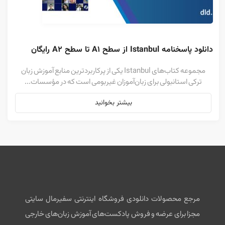
دانلود پاسخنامه Istanbul از سطح A1 تا سطح A2 رایگان
مجموعه کتاب‌های Istanbul یکی از پرکاربردترین منابع آموزش زبان
ترکی استانبولی برای زبان‌آموزان غیربومی است که در مؤسسات...
بیشتر بخوانید
مرجع محصولات دانلودی فروشگاه اینترنتی سفیرمال سایتی
مجزا برای عرضه و فروش پادکست‌های آموزش زبان‌های خارجی