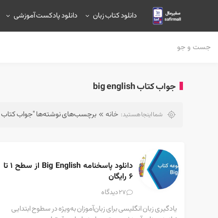
دانلود کتاب زبان
دانلود پادکست آموزشی
جواب کتاب big english
خانه
برچسب‌های نوشته‌ها "جواب کتاب big english"
شما اینجا هستید:
دانلود پاسخنامه Big English از سطح ۱ تا 
۶ رایگان
دیدگاه
27
یادگیری زبان انگلیسی برای زبان‌آموزان به‌ویژه در سطوح ابتدایی