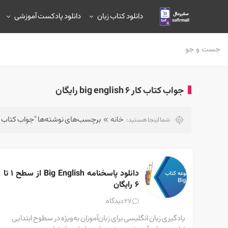
دانلود کتاب زبان
دانلود پادکست آموزشی
جواب کتاب کار big english 6 رایگان
خانه
برچسب‌های نوشته‌ها "جواب کتاب کار big english 6 رای
شما اینجا هستید:
دانلود پاسخنامه Big English از سطح ۱ تا 
۶ رایگان
دیدگاه
27
یادگیری زبان انگلیسی برای زبان‌آموزان به‌ویژه در سطوح ابتدایی