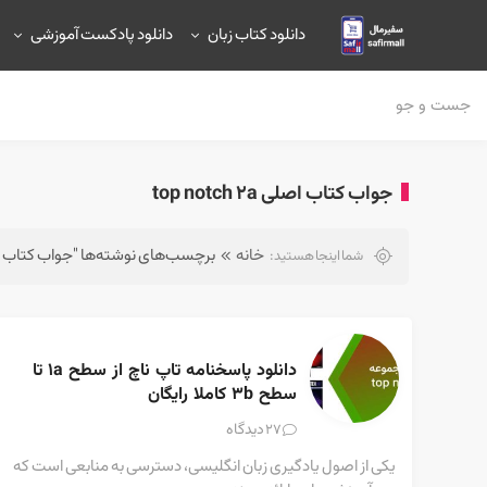
دانلود کتاب زبان
دانلود پادکست آموزشی
جواب کتاب اصلی top notch 2a
خانه
برچسب‌های نوشته‌ها "جواب کتاب اصلی otch 2a
شما اینجا هستید:
دانلود پاسخنامه تاپ ناچ از سطح 1a تا 
سطح 3b کاملا رایگان
دیدگاه
27
یکی از اصول یادگیری زبان انگلیسی، دسترسی به منابعی است که