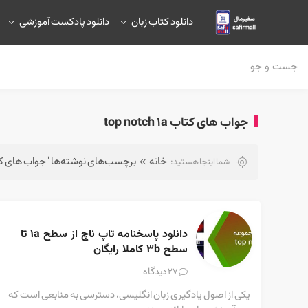
دانلود کتاب زبان
دانلود پادکست آموزشی
جواب های کتاب top notch 1a
خانه
برچسب‌های نوشته‌ها "جواب های کتاب notch 1a
شما اینجا هستید:
دانلود پاسخنامه تاپ ناچ از سطح 1a تا 
سطح 3b کاملا رایگان
دیدگاه
27
یکی از اصول یادگیری زبان انگلیسی، دسترسی به منابعی است که