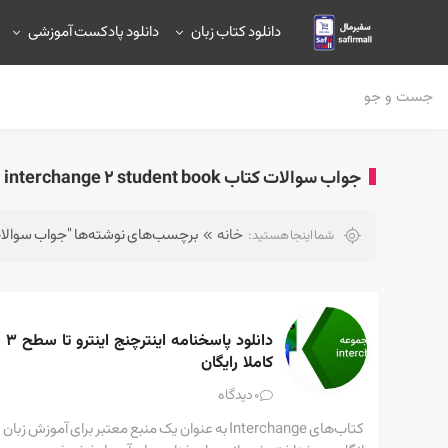
دانلود کتاب زبان
دانلود پادکست آموزشی
جواب سوالات کتاب interchange 2 student book
خانه
برچسب‌های نوشته‌ها "جواب سوالات کتاب  2 student book
شما اینجا هستید:
دانلود پاسخنامه اینترچنج اینترو تا سطح ۳ 
کاملا رایگان
دیدگاه
0
کتاب‌های Interchange به عنوان یک منبع معتبر برای آموزش زبان