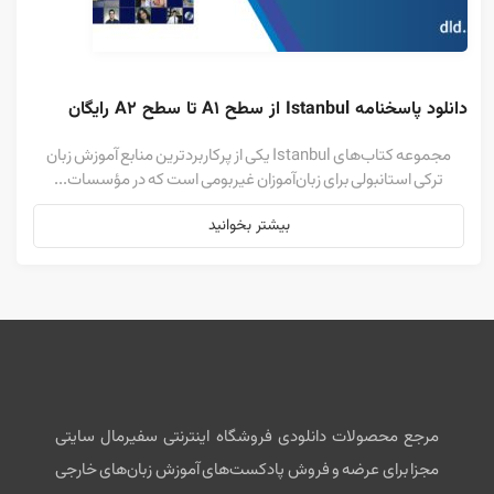
دانلود پاسخنامه Istanbul از سطح A1 تا سطح A2 رایگان
مجموعه کتاب‌های Istanbul یکی از پرکاربردترین منابع آموزش زبان
ترکی استانبولی برای زبان‌آموزان غیربومی است که در مؤسسات...
بیشتر بخوانید
مرجع محصولات دانلودی فروشگاه اینترنتی سفیرمال سایتی
مجزا برای عرضه و فروش پادکست‌های آموزش زبان‌های خارجی