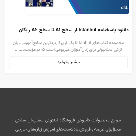
دانلود پاسخنامه Istanbul از سطح A1 تا سطح A2 رایگان
مجموعه کتاب‌های Istanbul یکی از پرکاربردترین منابع آموزش زبان
ترکی استانبولی برای زبان‌آموزان غیربومی است که در مؤسسات...
بیشتر بخوانید
مرجع محصولات دانلودی فروشگاه اینترنتی سفیرمال سایتی
مجزا برای عرضه و فروش پادکست‌های آموزش زبان‌های خارجی